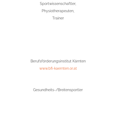
Sportwissenschaftler,
Physiotherapeuten,
Trainer
Berufsförderungsinstitut Kärnten
www.bfi-kaernten.or.at
Gesundheits-/Breitensportler