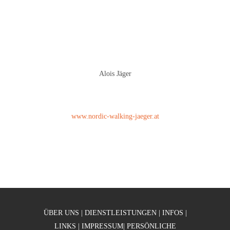
Alois Jäger
www.nordic-walking-jaeger.at
ÜBER UNS
|
DIENSTLEISTUNGEN
|
INFOS
|
LINKS
|
IMPRESSUM
|
PERSÖNLICHE